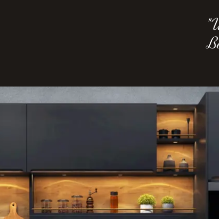
"U
Be