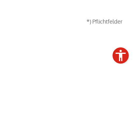
*) Pflichtfelder
ontakt
Barrierefreiheit
Impressum
Datenschutz
Webdesign & Seo
www.myartside.de