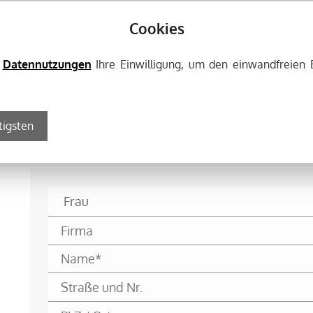
ontakt zu Küchenstudio Mario Pfars
Cookies
e
Datennutzungen
Ihre Einwilligung, um den einwandfreien 
l. 03571 601055. Unser erfahrenes Team berät Sie gern.
tigsten