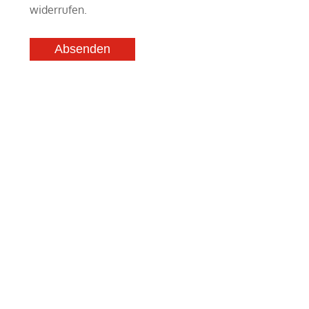
widerrufen.
Absenden
K
Unsere Öffnungszeiten
Montag - Freitag
09:00 - 18:00 Uhr
dio-pfarsky.de
Samstag
nach Vereinbarung