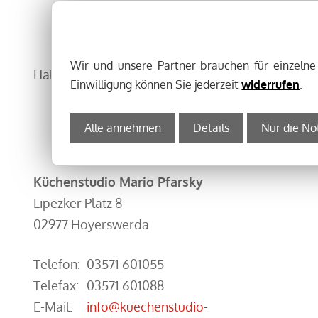
K
Wir und unsere Partner brauchen für einzeln
Haben Sie Fragen? Dann rufen Sie uns an unter Te
Einwilligung können Sie jederzeit
widerrufen
.
Alle annehmen
Details
Nur die Nö
Küchenstudio Mario Pfarsky
Lipezker Platz 8
02977 Hoyerswerda
Telefon:
03571 601055
Telefax:
03571 601088
E-Mail:
info@kuechenstudio-